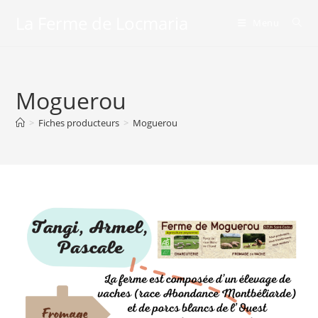
Skip
La Ferme de Locmaria
Menu
to
content
Moguerou
>
Fiches producteurs
>
Moguerou