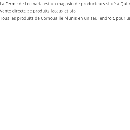
Skip
La Ferme de Locmaria est un magasin de producteurs situé à Qui
La Ferme de Locmaria
to
Vente directe de produits locaux et bio.
content
Tous les produits de Cornouaille réunis en un seul endroit, pour un