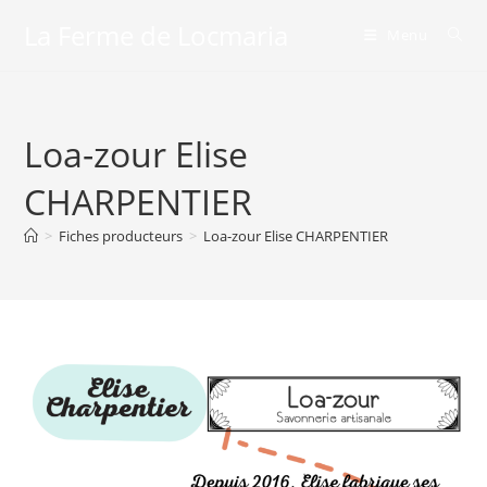
Skip
La Ferme de Locmaria
Menu
to
content
Loa-zour Elise
CHARPENTIER
>
Fiches producteurs
>
Loa-zour Elise CHARPENTIER