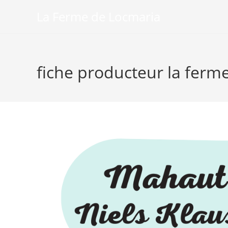
Skip
La Ferme de Locmaria
to
content
fiche producteur la ferm