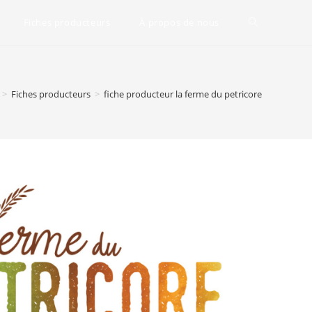
Fiches producteurs
À propos de nous
Toggle
website
>
Fiches producteurs
>
fiche producteur la ferme du petricore
search