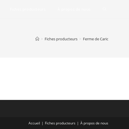
Fiches producteurs
À propos de nous
Toggle
website
>
Fiches producteurs
>
Ferme de Caric
search
Accueil
Fiches producteurs
À propos de nous