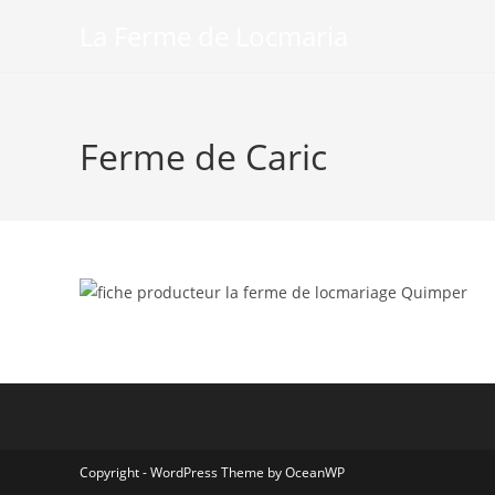
Skip
La Ferme de Locmaria
to
content
Ferme de Caric
Copyright - WordPress Theme by OceanWP