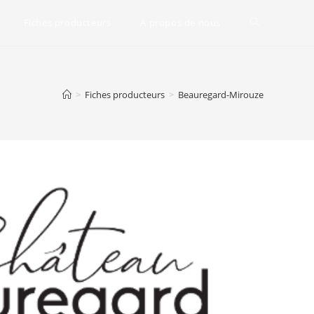
Fiches producteurs
À propos de nous
Toggle
website
>
Fiches producteurs
>
Beauregard-Mirouze
search